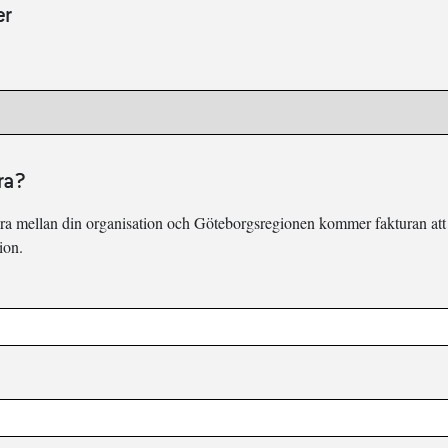
er
ura?
ura mellan din organisation och Göteborgsregionen kommer fakturan att 
ion.