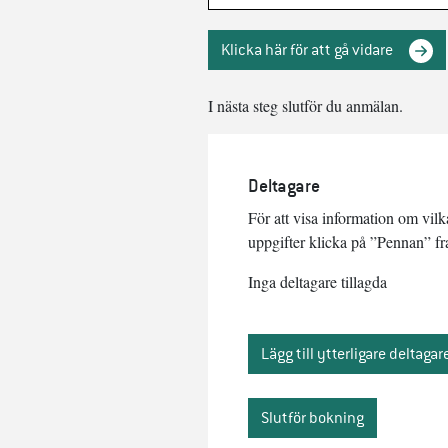
Klicka här för att gå vidare
I nästa steg slutför du anmälan.
Deltagare
För att visa information om vil
uppgifter klicka på ”Pennan” f
Inga deltagare tillagda
Lägg till ytterligare deltagar